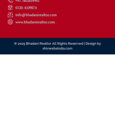
+91 7602654981
0120-4109874
info@bhadanirealtor.com
www.bhadanirealtor.com
© 2025 Bhadani Realtor All Rights Reserved | Design by
shivwebsindia.com