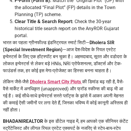
F-Form (Form B):
Match the “Original Plot” (OP) with
the allocated “Final Plot” (FP) details in the Town
Planning (TP) scheme.
Clear Title & Search Report:
Check the 30-year
historical title search report on the AnyROR Gujarat
portal.
भारत का पहला ग्रीनफील्ड इंडस्ट्रियल स्मार्ट सिटी—
Dholera SIR
(Special Investment Region)
—आज देश-विदेश के रियल एस्टेट
इन्वेस्टर्स के लिए एक हॉटस्पॉट बन चुका है। अहमदाबाद, सूरत और वडोदरा के
लोकल इन्वेस्टर्स से लेकर बड़े HNIs, NRI प्रोफेशनल्स, डॉक्टर्स और टेक-
फाउंडर्स तक, हर कोई इस मेगा-प्रोजेक्ट का हिस्सा बनना चाहता है।
लेकिन जैसे-जैसे
Dholera Smart City Plots
की डिमांड बढ़ रही है, वैसे-
वैसे मार्केट में अनधिकृत (unapproved) और फ्रॉड स्कीम्स की बाढ़ भी आ
गई है। कई सीधे-साधे इन्वेस्टर्स सस्ते प्लॉट्स के झांसे में आकर अपनी मेहनत
की कमाई ऐसी जमीनों पर लगा देते हैं, जिनका भविष्य में कोई कानूनी अस्तित्व ही
नहीं होता।
BHADANIREALTOR
के इस डीटेल गाइड में, हम आपको एक सीनियर कंटेंट
स्ट्रैटेजिस्ट और लीगल रियल एस्टेट एक्सपर्ट के नजरिए से स्टेप-बाय-स्टेप