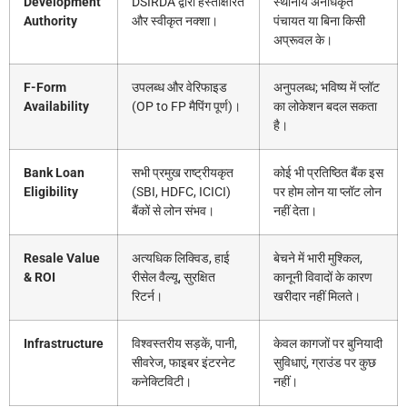
Development
DSIRDA द्वारा हस्ताक्षरित
स्थानीय अनधिकृत
Authority
और स्वीकृत नक्शा।
पंचायत या बिना किसी
अप्रूवल के।
F-Form
उपलब्ध और वेरिफाइड
अनुपलब्ध; भविष्य में प्लॉट
Availability
(OP to FP मैपिंग पूर्ण)।
का लोकेशन बदल सकता
है।
Bank Loan
सभी प्रमुख राष्ट्रीयकृत
कोई भी प्रतिष्ठित बैंक इस
Eligibility
(SBI, HDFC, ICICI)
पर होम लोन या प्लॉट लोन
बैंकों से लोन संभव।
नहीं देता।
Resale Value
अत्यधिक लिक्विड, हाई
बेचने में भारी मुश्किल,
& ROI
रीसेल वैल्यू, सुरक्षित
कानूनी विवादों के कारण
रिटर्न।
खरीदार नहीं मिलते।
Infrastructure
विश्वस्तरीय सड़कें, पानी,
केवल कागजों पर बुनियादी
सीवरेज, फाइबर इंटरनेट
सुविधाएं, ग्राउंड पर कुछ
कनेक्टिविटी।
नहीं।