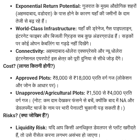
Exponential Return Potential:
गुजरात के मुख्य औद्योगिक शहरों
(अहमदाबाद, वडोदरा) के पास होने के कारण यहाँ की जमीनों के दाम
तेजी से बढ़ रहे हैं।
World-Class Infrastructure:
यहाँ की ड्रेनेज, गैस पाइपलाइन,
इंटरनेट फाइबर और बिजली ग्रिड्स सब कुछ अंडरग्राउंड हैं। सड़कों
पर कोई ओपन केबलिंग या गड्ढे नहीं दिखेंगे।
Connectivity:
अहमदाबाद-धोलेरा एक्सप्रेसवे और न्यू धोलेरा
इंटरनेशनल एयरपोर्ट इस क्षेत्र को पूरी दुनिया से सीधे जोड़ देंगे।
Cost? (लागत कितनी होगी?)
Approved Plots:
₹8,000 से ₹18,000 प्रति वर्ग गज (लोकेशन
और जोन के आधार पर)।
Unapproved/Agricultural Plots:
₹1,500 से ₹4,000 प्रति
वर्ग गज। (नोट: कम दाम देखकर फंसने से बचें, क्योंकि बाद में NA और
डेवलपमेंट चार्ज के नाम पर भारी पेनाल्टी चुकानी पड़ सकती है।)
Risks? (क्या जोखिम हैं?)
Liquidity Risk:
यदि आप किसी अनधिकृत डेवलपर से प्लॉट खरीदते
हैं, तो उसे रीसेल करना लगभग असंभव हो जाएगा।